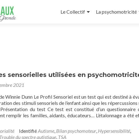
Aller
au
Le Collectif
La psychomotricité
contenu
principal
es sensorielles utilisées en psychomotricit
tembre 2021
 de Winnie Dunn Le Profil Sensoriel est un test qui est destiné à éva
ation des stimuli sensoriels de l’enfant ainsi que les répercussions
résentation du test Ce test est constitué d’un questionnaire
nt remplir les familles, aidants, éducateurs… L’étalonnage a été e
orialité
Identifié
Autisme
,
Bilan psychomoteur
,
Hypersensibilité
,
Trouble du spectre autistique
,
TSA