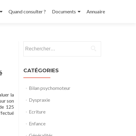
Quand consulter ?
Documents
Annuaire
Rechercher :
CATÉGORIES
é
Bilan psychomoteur
luer la
Dyspraxie
 sur son
 de 125
Ecriture
ffectué
Enfance
Généralités