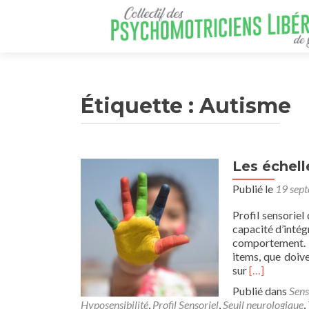
Étiquette :
Autisme
Les échell
Publié le
19 sep
Profil sensoriel
capacité d’intégr
comportement. P
items, que doive
En
sur
[…]
savoir
Publié dans
Sens
plus
Hyposensibilité
,
Profil Sensoriel
,
Seuil neurologique
,