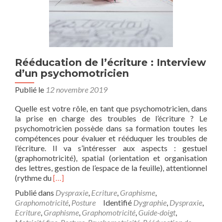
Rééducation de l’écriture : Interview
d’un psychomotricien
Publié le
12 novembre 2019
Quelle est votre rôle, en tant que psychomotricien, dans
la prise en charge des troubles de l’écriture ? Le
psychomotricien possède dans sa formation toutes les
compétences pour évaluer et rééduquer les troubles de
l’écriture. Il va s’intéresser aux aspects : gestuel
(graphomotricité), spatial (orientation et organisation
des lettres, gestion de l’espace de la feuille), attentionnel
En
(rythme du
[…]
savoir
Publié dans
Dyspraxie
,
Ecriture
,
Graphisme
,
plus
Graphomotricité
,
Posture
Identifié
Dygraphie
,
Dyspraxie
,
surRééducation
Ecriture
,
Graphisme
,
Graphomotricité
,
Guide-doigt
,
de