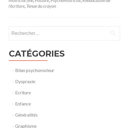
Motricité fine
,
Posture
,
Psychomotricité
,
Rééducation de
l’écriture :
l'écriture
,
Tenue du crayon
Interview
d’un
psychomotricien
Rechercher :
CATÉGORIES
Bilan psychomoteur
Dyspraxie
Ecriture
Enfance
Généralités
Graphisme